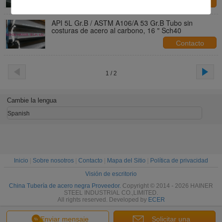
Contacto
API 5L Gr.B / ASTM A106/A 53 Gr.B Tubo sin
costuras de acero al carbono, 16 " Sch40
Contacto
1 / 2
Cambie la lengua
Spanish
Inicio
|
Sobre nosotros
|
Contacto
|
Mapa del Sitio
|
Política de privacidad
Visión de escritorio
China Tubería de acero negra Proveedor.
Copyright © 2014 - 2026 HAINER
STEEL INDUSTRIAL CO.,LIMITED.
All rights reserved. Developed by
ECER
Enviar mensaje
Solicitar una