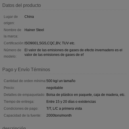
Datos del producto
Lugar de
China
origen:
Nombre de
Hainer Steel
la marca:
Certificación:
ISO9001,SGS,CQC,BV, TUV etc.
Número de
El valor de las emisiones de gases de efecto invernadero es el
valor de las emisiones de gases de ef
modelo:
Pago y Envío Términos
Cantidad de orden mínima:
500 kg/ un tamaño
Precio:
negotiable
Detalles de empaquetado:
Bolsa de plástico en paquete, caja de madera, etc.
Tiempo de entrega:
Entre 15 y 20 días o existencias
Condiciones de pago:
T/T, L/C a primera vista
Capacidad de la fuente:
2000tons/month
descripción