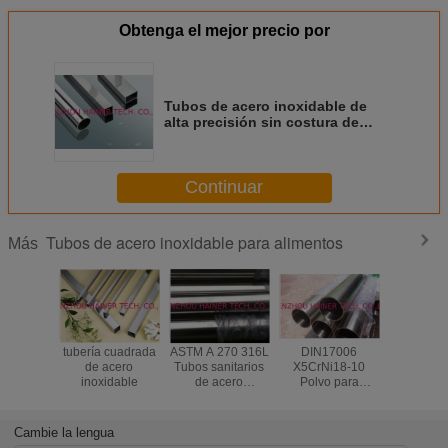
Obtenga el mejor precio por
Tubos de acero inoxidable de
alta precisión sin costura de
grado alimenticio 304 304L 316L
Continuar
Tubos de acero inoxidable para alimentos
Más
tubería cuadrada
ASTM A 270 316L
DIN17006
Tubos de
de acero
Tubos sanitarios
X5CrNi18-10
inoxidab
inoxidable
de acero
Polvo para
grado alim
inoxidable con
espejos de tubos
de alea
superficie
de acero
brillante 
brutada, 38,1 x
inoxidable de
S32205 /
Cambie la lengua
1,50 mm
grado alimenticio