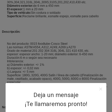
30%,304,321,316L,304L,309S,310S,201,202,410,430 etc.
Diámetro exterior:
de 6 mm a 450 mm
El espesor:
1 mm a 20 mm
Tipo de vehículo:
Sin costura o soldado
Superficie:
Reclame brillante, esmalte espejo, esmalte para cabello
Descripción:
No del producto: 0015 foodtube-Cosco Steel
Las normas: ASTM A554, A312, A249, A269 y A270
Grado de material:201 202 304 316L 304L 321 410 430, etc.
espesor: espesor ancho: 1-20 mm; diámetro exterior: 6-450 mm
Duración:6 m o según sea necesario
Intolerancia:
a) Diámetro exterior: +/- 1%
b) espesor: +/- 0,02 mm
c) Largura: +/- 5 mm
Superficie: 180G, 320G, 400G Satín / línea de cabello ((Finalización de
mate, cepillado, acabado opaco), 400G, 500G, 600G o 800G Finalización
especular
Prueba: Prueba con agua, Prueba extendida, Prueba de presión de agua,
Prueba de pudrición de cristal, Tratamiento térmico, NDT
Deja un mensaje
¡Te llamaremos pronto!
Norma química y propiedades mecánicas