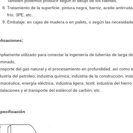
También podemos producir según el dibujo de los clientes.
Tratamiento de la superficie: pintura negra, barniz, aceite antirrud
frío, 3PE, etc.
Embalaje: en cajas de madera o en palets, o según las necesidades
licaciones:
pliamente utilizado para conectar la ingeniería de tuberías de larga di
rminado,
ansporte del gas natural y el procesamiento en profundidad, así como e
dustria del petróleo, industria química, industria de la construcción, ins
rmacéutica, energía eléctrica, industria ligera, textil, industria del hierr
stalaciones y el transporte del estiércol de carbón, etc..
pecificación