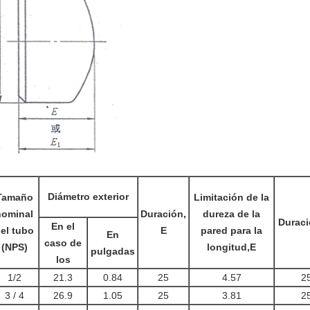
Diámetro exterior
Tamaño
Limitación de la
nominal
Duración,
dureza de la
Duraci
En el
el tubo
E
pared para la
En
caso de
(NPS)
longitud,E
pulgadas
los
1/2
21.3
0.84
25
4.57
2
3 / 4
26.9
1.05
25
3.81
2