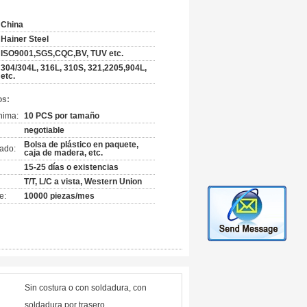
China
Hainer Steel
ISO9001,SGS,CQC,BV, TUV etc.
304/304L, 316L, 310S, 321,2205,904L,
etc.
os:
nima:
10 PCS por tamaño
negotiable
Bolsa de plástico en paquete,
ado:
caja de madera, etc.
15-25 días o existencias
T/T, L/C a vista, Western Union
e:
10000 piezas/mes
Sin costura o con soldadura, con
soldadura por trasero