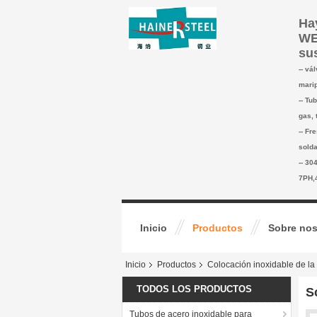
Hay
WE
su
-- vá
marip
-- Tu
gas, 
-- Fr
solda
-- 3
7PH,
Inicio
Productos
Sobre nos
Inicio
Productos
Colocación inoxidable de la
TODOS LOS PRODUCTOS
S
Tubos de acero inoxidable para