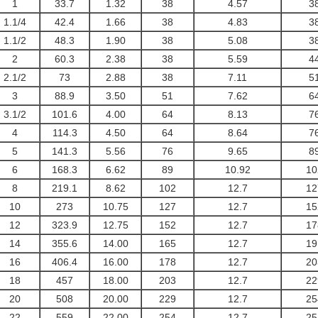
1
33.7
1.32
38
4.57
3
1.1/4
42.4
1.66
38
4.83
3
1.1/2
48.3
1.90
38
5.08
3
2
60.3
2.38
38
5.59
4
2.1/2
73
2.88
38
7.11
5
3
88.9
3.50
51
7.62
6
3.1/2
101.6
4.00
64
8.13
7
4
114.3
4.50
64
8.64
7
5
141.3
5.56
76
9.65
8
6
168.3
6.62
89
10.92
10
8
219.1
8.62
102
12.7
12
10
273
10.75
127
12.7
15
12
323.9
12.75
152
12.7
17
14
355.6
14.00
165
12.7
19
16
406.4
16.00
178
12.7
20
18
457
18.00
203
12.7
22
20
508
20.00
229
12.7
25
22
559
22.00
254
12.7
25