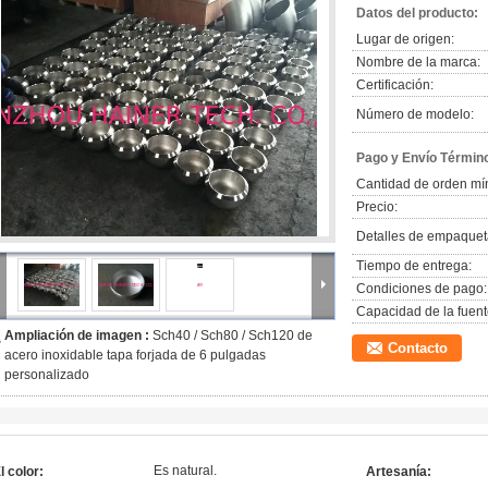
Datos del producto:
Lugar de origen:
Nombre de la marca:
Certificación:
Número de modelo:
Pago y Envío Términ
Cantidad de orden mí
Precio:
Detalles de empaquet
Tiempo de entrega:
Condiciones de pago:
Capacidad de la fuent
Ampliación de imagen :
Sch40 / Sch80 / Sch120 de
Contacto
acero inoxidable tapa forjada de 6 pulgadas
personalizado
Es natural.
l color:
Artesanía: