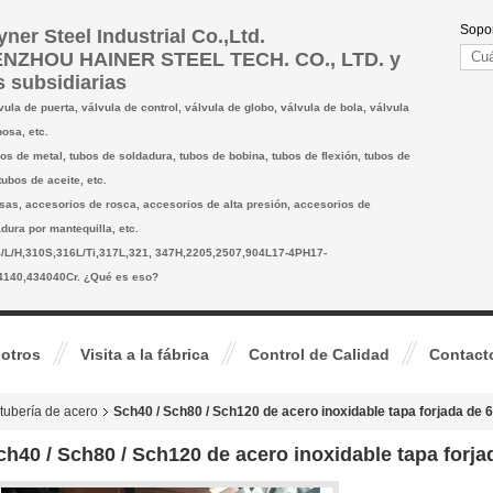
Sopor
ner Steel Industrial Co.,Ltd.
NZHOU HAINER STEEL TECH. CO., LTD. y
s subsidiarias
lvula de puerta, válvula de control, válvula de globo, válvula de bola, válvula
osa, etc.
bos de metal, tubos de soldadura, tubos de bobina, tubos de flexión, tubos de
tubos de aceite, etc.
esas, accesorios de rosca, accesorios de alta presión, accesorios de
dura por mantequilla, etc.
04/L/H,310S,316L/Ti,317L,321, 347H,2205,2507,904L17-4PH17-
4140,434040Cr. ¿Qué es eso?
otros
Visita a la fábrica
Control de Calidad
Contact
 tubería de acero
Sch40 / Sch80 / Sch120 de acero inoxidable tapa forjada de 
ch40 / Sch80 / Sch120 de acero inoxidable tapa forj