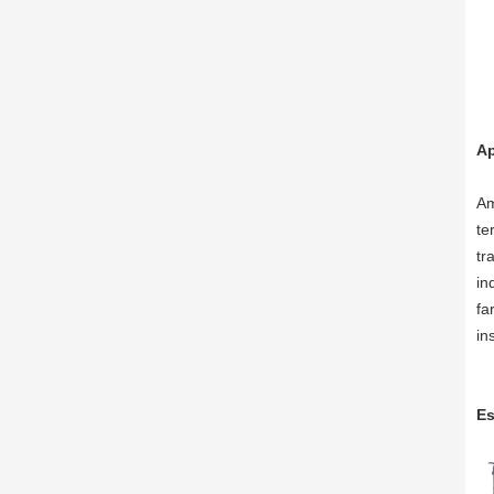
Ap
Am
te
tr
in
fa
in
Es