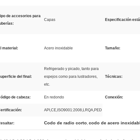
ipo de accesorios para
Capas
Especificación est
uberías:
l material:
Acero inoxidable
Tamaño:
Refrigerado y picado, tanto para
uperficie del final:
espejos como para lustradores,
Técnicas:
etc.
ódigo de cabeza:
En redondo
Conexión:
ertificación:
API,CE,ISO9001:2008,LRQA,PED
Codo de radio corto
codo de acero inoxidab
esaltar:
,