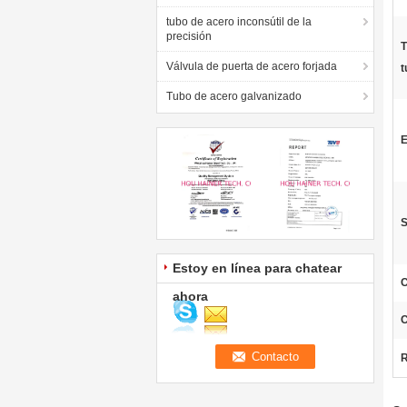
tubo de acero inconsútil de la
precisión
T
Válvula de puerta de acero forjada
t
Tubo de acero galvanizado
E
S
Estoy en línea para chatear
C
ahora
C
R