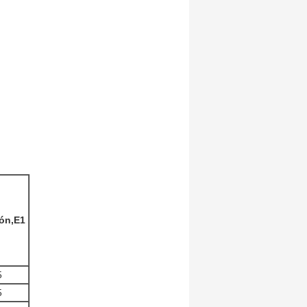
ón,E1
5
5